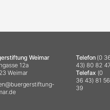
erstiftung Weimar
Telefon
(0 3
hgasse 12a
43) 80 82 4
23 Weimar
Telefax
(0
36 43) 81 56
ten@
buergerstiftung-
39
mar.de