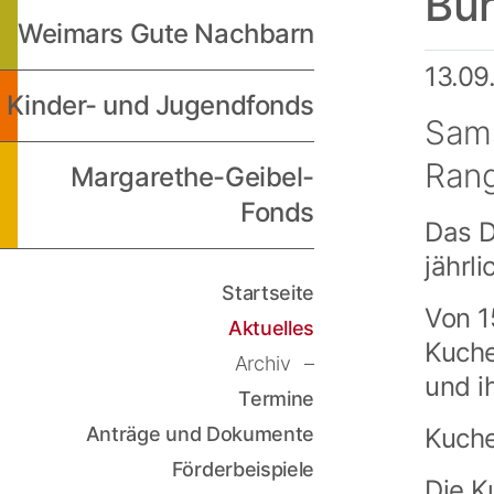
Bür
Weimars Gute Nachbarn
13.09
Kinder- und Jugendfonds
Sams
Rang
Margarethe-Geibel-
Fonds
Das D
jährl
Startseite
Von 1
Aktuelles
Kuche
Archiv
und i
Termine
Anträge und Dokumente
Kuche
Förderbeispiele
Die K