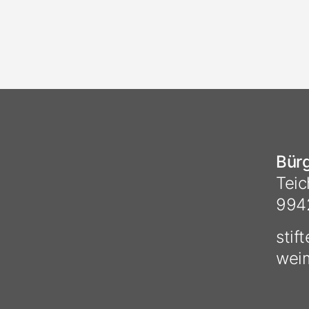
Bürg
Teic
994
stif
wei