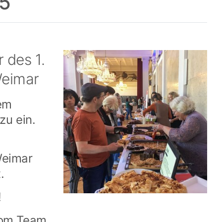
25
 des 1.
Weimar
dem
zu ein.
Weimar
.
!
 vom Team