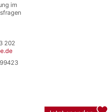
ung im
nsfragen
43 202
ee.de
, 99423
Jetzt spenden