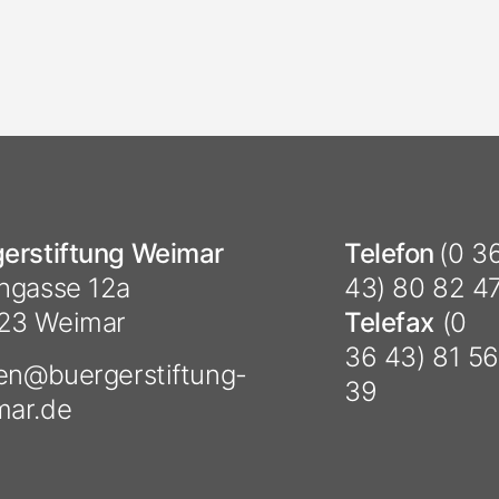
erstiftung Weimar
Telefon
(0 3
hgasse 12a
43) 80 82 4
23 Weimar
Telefax
(0
36 43) 81 56
ten@
buergerstiftung-
39
mar.de