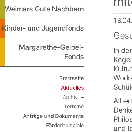
mit
Weimars Gute Nachbarn
13.04
Kinder- und Jugendfonds
Gesu
Margarethe-Geibel-
In de
Fonds
Kegel
Kultu
Works
Startseite
Schül
Aktuelles
Archiv
Alber
Termine
Denke
Anträge und Dokumente
Philo
Förderbeispiele
und I