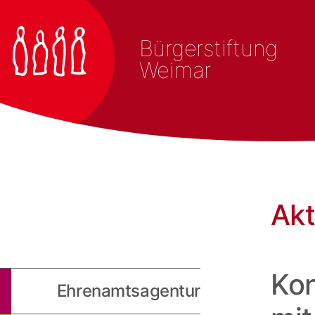
Bürgerstiftung
Weimar
Akt
Kon
Ehrenamtsagentur