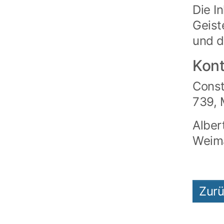
Die I
Geist
und d
Kont
Const
739, 
Alber
Weim
Zur