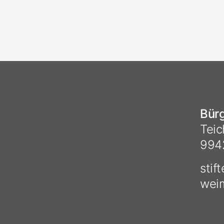
Bürg
Teic
994
stif
wei