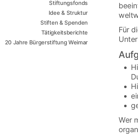
Stiftungsfonds
beein
Idee & Struktur
weltw
Stiften & Spenden
Für d
Tätigkeitsberichte
Unter
20 Jahre Bürgerstiftung Weimar
Auf
Hi
D
Hi
e
ge
Wer m
organ