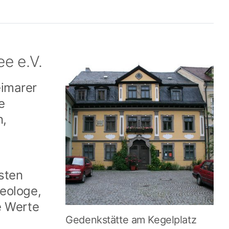
e e.V.
eimarer
e
n,
dsten
eologe,
e Werte
Gedenkstätte am Kegelplatz