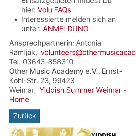
Einsatzgebieten findest Du
hier:
Volu FAQs
Interessierte melden sich an
unter:
ANMELDUNG
Ansprechpartnerin:
Antonia
Ramljak,
volunteers@
othermusicaca
Tel. 03643-858310
Other Music Academy e.V.,
Ernst-
Kohl-Str. 23, 99423
Weimar,
Yiddish Summer Weimar -
Home
Zurück