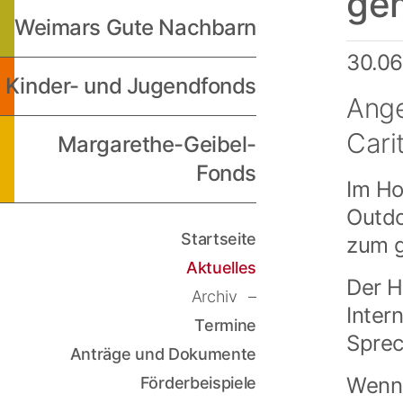
ge
Weimars Gute Nachbarn
30.0
Kinder- und Jugendfonds
Ange
Cari
Margarethe-Geibel-
Fonds
Im Ho
Outdo
Startseite
zum g
Aktuelles
Der H
Archiv
Inter
Termine
Sprec
Anträge und Dokumente
Wenn 
Förderbeispiele