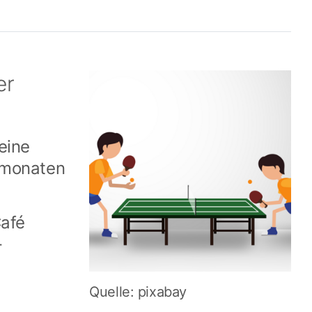
er
eine
rmonaten
Café
-
Quelle: pixabay