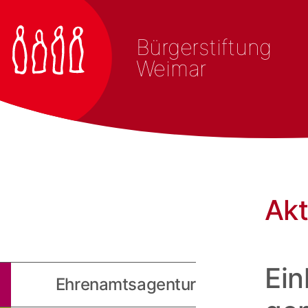
Bürgerstiftung
Weimar
Akt
Ein
Ehrenamtsagentur