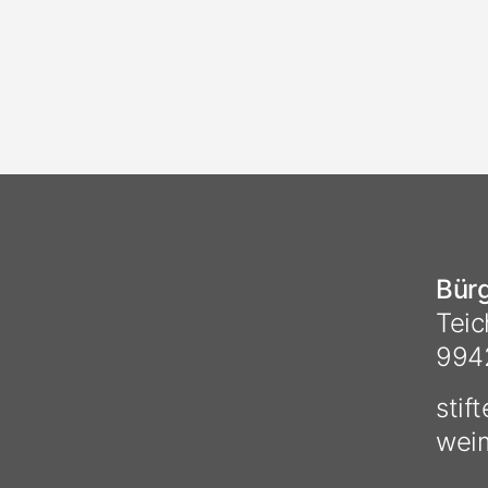
Bürg
Teic
994
stif
wei