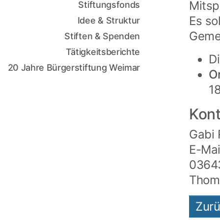
Mitsp
Stiftungsfonds
Es so
Idee & Struktur
Gemei
Stiften & Spenden
Tätigkeitsberichte
Di
20 Jahre Bürgerstiftung Weimar
O
1
Kont
Gabi 
E-Mai
03643
Thom
Zur