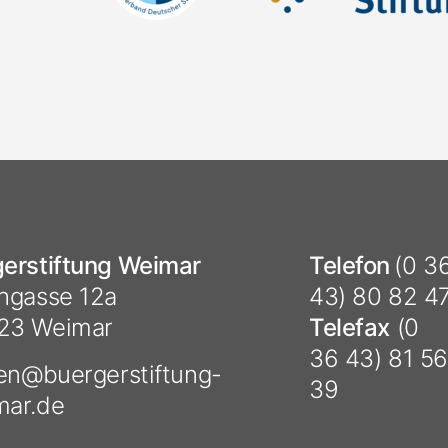
erstiftung Weimar
Telefon
(0 3
hgasse 12a
43) 80 82 4
23 Weimar
Telefax
(0
36 43) 81 56
ten@
buergerstiftung-
39
mar.de